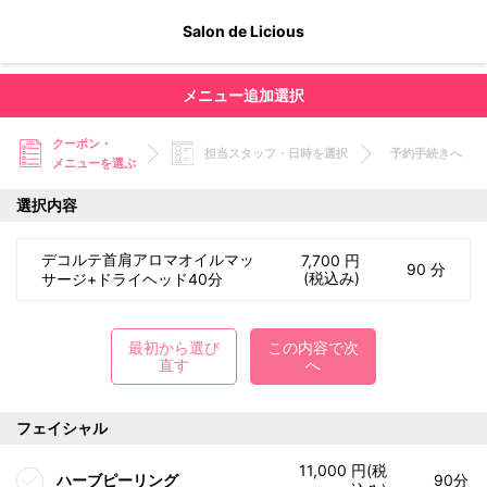
Salon de Licious
メニュー追加選択
クーポン・
担当スタッフ・日時を選択
予約手続きへ
メニューを選ぶ
選択内容
デコルテ首肩アロマオイルマッ
7,700 円
90 分
(税込み)
サージ+ドライヘッド40分
最初から選び
この内容で次
直す
へ
フェイシャル
11,000 円(税
ハーブピーリング
90分