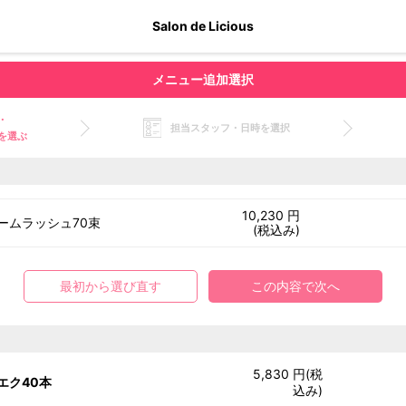
Salon de Licious
メニュー追加選択
・
担当スタッフ・日時を選択
を選ぶ
10,230 円
ームラッシュ70束
(税込み)
最初から選び直す
この内容で次へ
5,830 円(税
エク40本
込み)