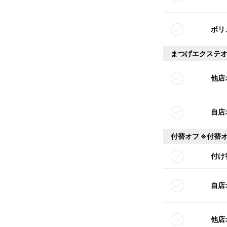
ボリ
まつげエクステ
他店
自店
付替オフ ※付替
付け
自店
他店