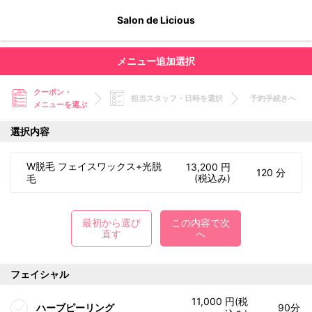
Salon de Licious
メニュー追加選択
クーポン・
担当スタッフ・日時を選択
予約手続きへ
メニューを選ぶ
選択内容
W脱毛 フェイスワックス+光脱
13,200 円
120 分
(税込み)
毛
最初から選び
この内容で次
直す
へ
フェイシャル
11,000 円(税
ハーブピーリング
90分