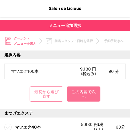
Salon de Licious
メニュー追加選択
クーポン・
担当スタッフ・日時を選択
予約手続きへ
メニューを選ぶ
選択内容
9,130 円
マツエク100本
90 分
(税込み)
最初から選び
この内容で次
直す
へ
まつげエクステ
5,830 円(税
マツエク40本
60分
込み)