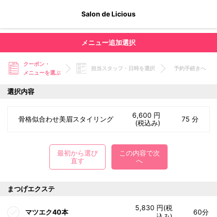
Salon de Licious
メニュー追加選択
クーポン・
担当スタッフ・日時を選択
予約手続きへ
メニューを選ぶ
選択内容
6,600 円
骨格似合わせ美眉スタイリング
75 分
(税込み)
最初から選び
この内容で次
直す
へ
まつげエクステ
5,830 円(税
マツエク40本
60分
込み)