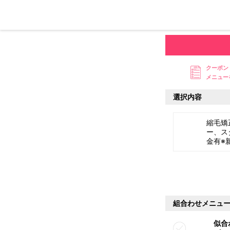
クーポン
メニュー
選択内容
縮毛矯
ー、ス
金有※
組合わせメニュ
似合