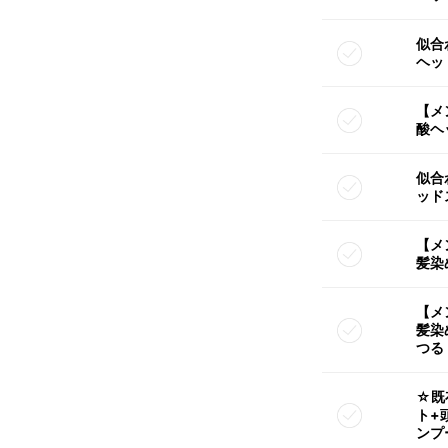
似合
ヘッ
【メ
酸ヘ
似合
ッド
【メ
髪染
【メ
髪染
つる
☆既
ト+
ンプ