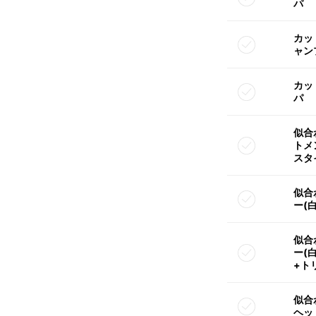
パ
カッ
ャン
カッ
パ
似合
トメ
スタ
似合
ー(
似合
ー(
+ト
似合
ヘッ