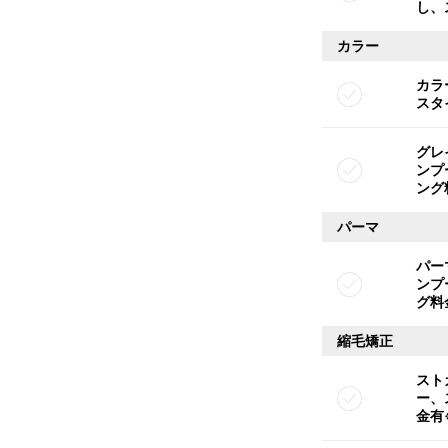
し、
カラー
カラ
スタ
グレ
ンプ
ング
パーマ
パー
ンプ
グ料
縮毛矯正
スト
ー、
金有