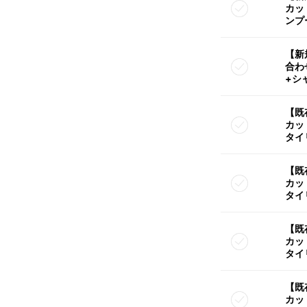
カッ
ンプ
【新
合わ
+シ
【既
カッ
タイ
【既
カッ
タイ
【既
カッ
タイ
【既
カッ