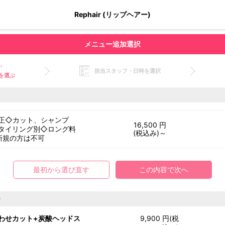
Rephair (リップヘアー)
メニュー追加選択
・
担当スタッフ・日時を選択
を選ぶ
正◇カット、シャンプ
16,500 円
タイリング別◇ロング料
(税込み)～
新規の方は不可
最初から選び直す
この内容で次へ
ー
わせカット+炭酸ヘッドス
9,900 円(税