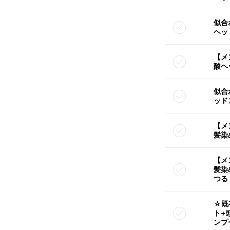
似合
ヘッ
【メ
酸ヘ
似合
ッド
【メ
髪染
【メ
髪染
つる
☆既
ト+
ンプ