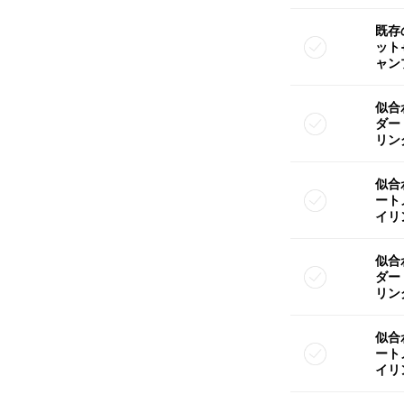
既存
ット
ャン
似合
ダー
リン
似合
ート
イリ
似合
ダー
リン
似合
ート
イリ