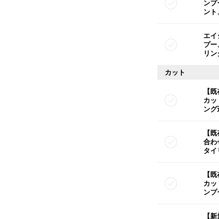
ンプ
ント
エイ
プー
リン
カット
【既
カッ
ング
【既
合わ
タイ
【既
カッ
ンプ
【新