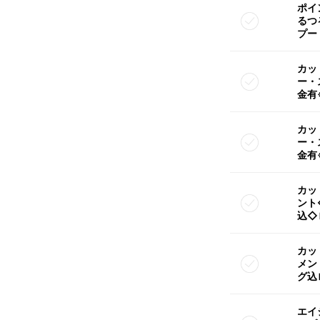
ポイ
るつ
プー
カッ
ー・
金有
カッ
ー・
金有
カッ
ント
込◇
カッ
メン
グ込
エイ