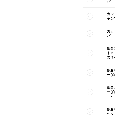
パ
カッ
ャン
カッ
パ
似合
トメ
スタ
似合
ー(
似合
ー(
+ト
似合
ヘッ