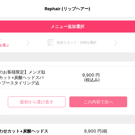
Rephair (リップヘアー)
メニュー追加選択
・
担当スタッフ・日時を選択
を選ぶ
のお客様限定】メンズ似
9,900 円
カット+炭酸ヘッドスパ
(税込み)
ンプースタイリング込
最初から選び直す
この内容で次へ
ー
わせカット+炭酸ヘッドス
9,900 円(税