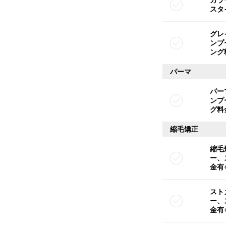
スタ
グレ
ンプ
ング
パーマ
パー
ンプ
グ料
縮毛矯正
縮毛
ー、
金有
スト
ー、
金有