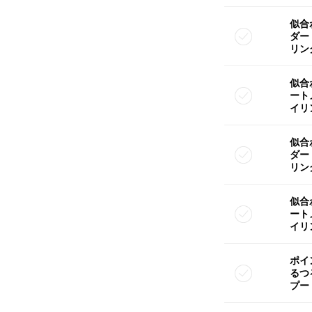
似合
ダー
リン
似合
ート
イリ
似合
ダー
リン
似合
ート
イリ
ポイ
るつ
プー