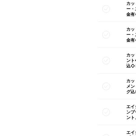
カッ
ー・
金有
カッ
ー・
金有
カッ
ント
込◇
カッ
メン
グ込
エイ
ンプ
ント
エイ