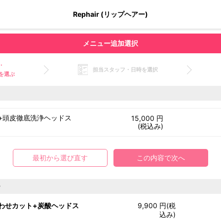
Rephair (リップヘアー)
メニュー追加選択
・
担当スタッフ・日時を選択
を選ぶ
+頭皮徹底洗浄ヘッドス
15,000 円
(税込み)
最初から選び直す
この内容で次へ
ー
わせカット+炭酸ヘッドス
9,900 円(税
込み)