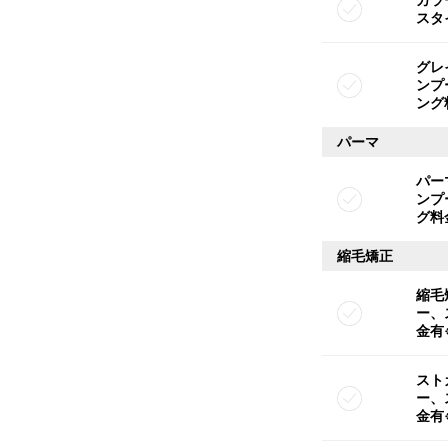
スタ
グレ
ンプ
ング
パーマ
パー
ンプ
グ料
縮毛矯正
縮毛
ー、
金有
スト
ー、
金有