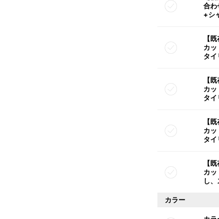
合わ
+シ
【既
カッ
タイ
【既
カッ
タイ
【既
カッ
タイ
【既
カッ
し、
カラー
カラ