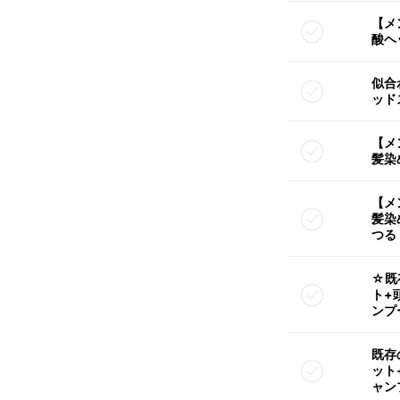
【メ
酸ヘ
似合
ッド
【メ
髪染
【メ
髪染
つる
☆既
ト+
ンプ
既存
ット
ャン