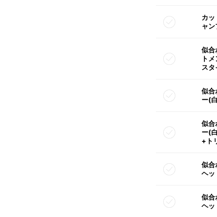
カッ
ャン
似合
トメ
スタ
似合
ー(
似合
ー(
+ト
似合
ヘッ
似合
ヘッ