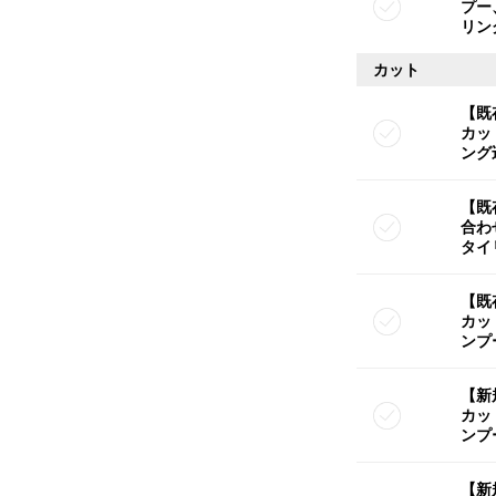
プー
リン
カット
【既
カッ
ング
【既
合わ
タイ
【既
カッ
ンプ
【新
カッ
ンプ
【新