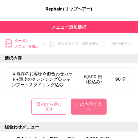
Rephair (リップヘアー)
メニュー追加選択
クーポン・
担当スタッフ・日時を選択
予約手続きへ
メニューを選ぶ
選択内容
☆既存のお客様☆似合わせカッ
6,500 円
ト+頭皮のクレンジング◇シャ
90 分
(税込み)
ンプー・スタイリング込◇
最初から選び
この内容で次
直す
へ
組合わせメニュー