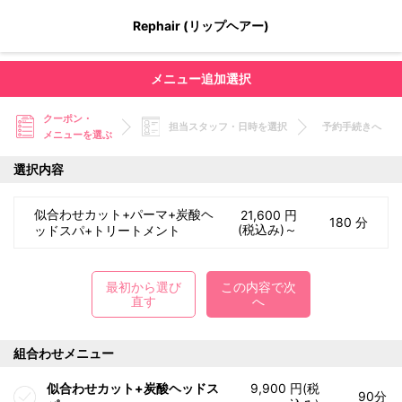
Rephair (リップヘアー)
メニュー追加選択
クーポン・
担当スタッフ・日時を選択
予約手続きへ
メニューを選ぶ
選択内容
似合わせカット+パーマ+炭酸ヘ
21,600 円
180 分
(税込み)～
ッドスパ+トリートメント
最初から選び
この内容で次
直す
へ
組合わせメニュー
似合わせカット+炭酸ヘッドス
9,900 円(税
90分