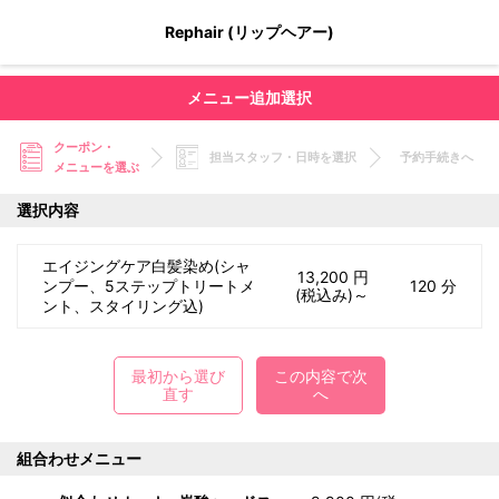
Rephair (リップヘアー)
メニュー追加選択
クーポン・
担当スタッフ・日時を選択
予約手続きへ
メニューを選ぶ
選択内容
エイジングケア白髪染め(シャ
13,200 円
ンプー、5ステップトリートメ
120 分
(税込み)～
ント、スタイリング込)
最初から選び
この内容で次
直す
へ
組合わせメニュー