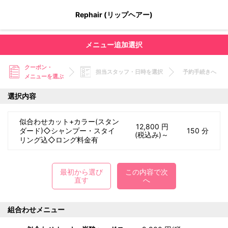
Rephair (リップヘアー)
メニュー追加選択
クーポン・
担当スタッフ・日時を選択
予約手続きへ
メニューを選ぶ
選択内容
似合わせカット+カラー(スタン
12,800 円
ダード)◇シャンプー・スタイ
150 分
(税込み)～
リング込◇ロング料金有
最初から選び
この内容で次
直す
へ
組合わせメニュー