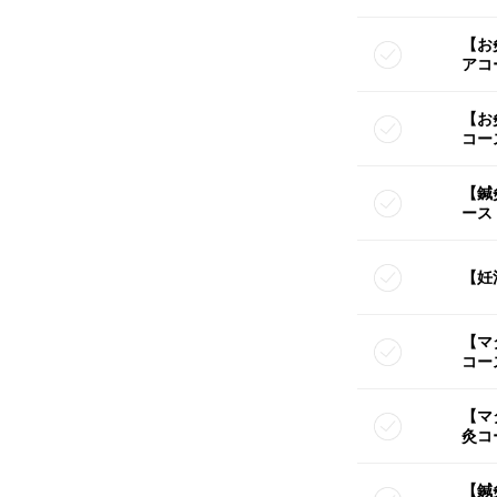
【お
アコ
【お
コー
【鍼
ース
【妊
【マ
コー
【マ
灸コ
【鍼