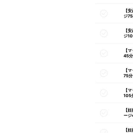
【安
ジ7
【安
ジ1
【マ
45
【マ
75
【マ
10
【妊
ージ
【妊