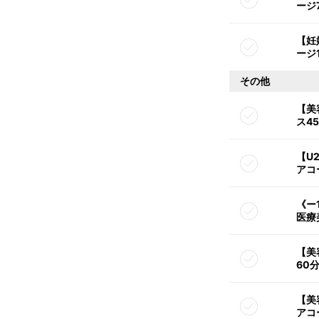
ージ
【妊
ージ
その他
【美
ス4
【U
アコ
《ー
医療
【美
60
【美
アコ