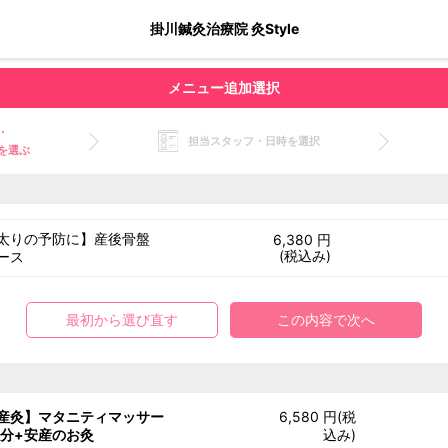
掛川鍼灸治療院 灸Style
メニュー追加選択
・
担当スタッフ・日時を選択
を選ぶ
太りの予防に】産後骨盤
6,380 円
(税込み)
ース
最初から選び直す
この内容で次へ
産灸】マタニティマッサー
6,580 円(税
5分+安産のお灸
込み)