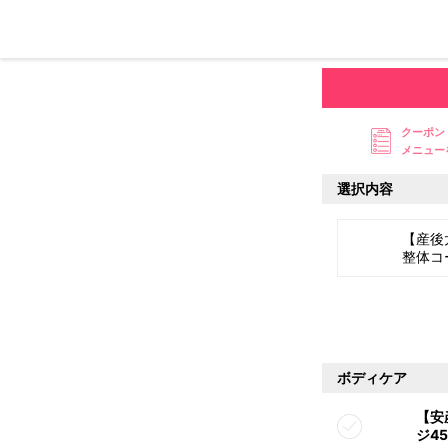
クーポン
メニュー
選択内容
【産後
整体コ
ボディケア
【安
ジ4