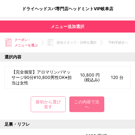
ドライヘッドスパ専門店ヘッドミントVIP岐阜店
メニュー追加選択
クーポン・
担当スタッフ・日時を選択
予約手続きへ
メニューを選ぶ
選択内容
【完全個室】アロマリンパマッ
10,800 円
サージ90分¥10,800男性OK※担
120 分
(税込み)
当は女性
最初から選び
この内容で次
直す
へ
足裏・リフレ