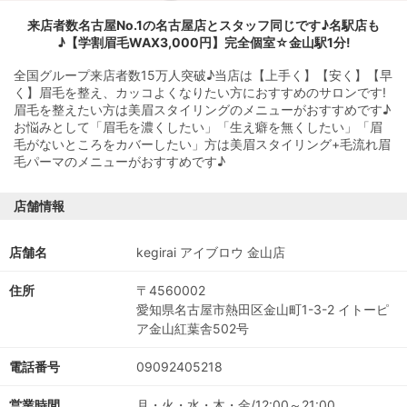
来店者数名古屋No.1の名古屋店とスタッフ同じです♪名駅店も
♪【学割眉毛WAX3,000円】完全個室☆金山駅1分!
全国グループ来店者数15万人突破♪当店は【上手く】【安く】【早
く】眉毛を整え、カッコよくなりたい方におすすめのサロンです!
眉毛を整えたい方は美眉スタイリングのメニューがおすすめです♪
お悩みとして「眉毛を濃くしたい」「生え癖を無くしたい」「眉
毛がないところをカバーしたい」方は美眉スタイリング+毛流れ眉
毛パーマのメニューがおすすめです♪
店舗情報
店舗名
kegirai アイブロウ 金山店
住所
〒4560002
愛知県名古屋市熱田区金山町1-3-2 イトーピ
ア金山紅葉舎502号
電話番号
09092405218
営業時間
月・火・水・木・金/12:00～21:00