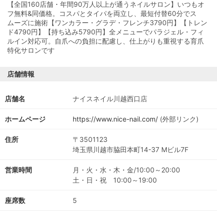
【全国160店舗・年間90万人以上が通うネイルサロン】いつもオ
フ無料&同価格。コスパとタイパを両立し、最短付替60分でス
ムーズに施術【ワンカラー・グラデ・フレンチ3790円】【トレン
ド4790円】【持ち込み5790円】全メニューでパラジェル・フィ
ルイン対応可。自爪への負担に配慮し、仕上がりも重視する育爪
特化サロンです
店舗情報
店舗名
ナイスネイル川越西口店
ホームページ
https://www.nice-nail.com/
(外部リンク)
住所
〒3501123
埼玉県川越市脇田本町14-37 Mビル7F
営業時間
月・火・水・木・金/10:00～20:00
土・日・祝 10:00～19:00
座席数
5