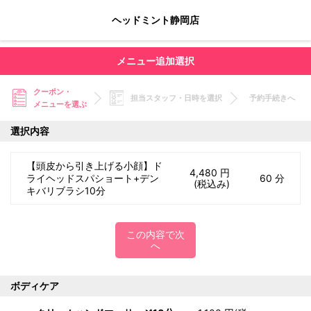
ヘッドミント静岡店
メニュー追加選択
クーポン・
担当スタッフ・日時を選択
予約手続きへ
メニューを選ぶ
選択内容
【頭皮から引き上げる小顔】ド
4,480 円
ライヘッドスパショート+デン
60 分
(税込み)
キバリブラシ10分
この内容で次
へ
ボディケア