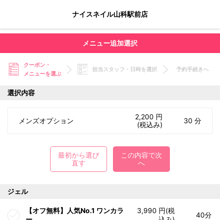
ナイスネイル山科駅前店
メニュー追加選択
クーポン・
担当スタッフ・日時を選択
予約手続きへ
メニューを選ぶ
選択内容
2,200 円
メンズオプション
30 分
(税込み)
最初から選び
この内容で次
直す
へ
ジェル
【オフ無料】人気No.1 ワンカラ
3,990 円(税
40分
ー
込み)