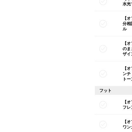
水光
【オ
分相
ル
【オ
のま
ザイ
【オ
ンチ
トー
フット
【オ
フレ
【オ
ワン