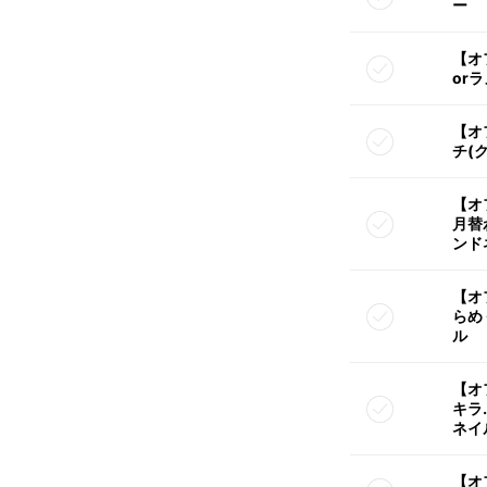
ー
【オ
or
【オ
チ(
【オ
月替
ンド
【オ
らめ
ル
【オ
キラ
ネイ
【オ