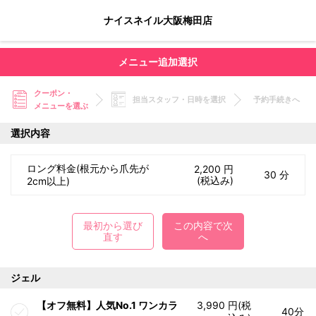
ナイスネイル大阪梅田店
メニュー追加選択
クーポン・
担当スタッフ・日時を選択
予約手続きへ
メニューを選ぶ
選択内容
ロング料金(根元から爪先が
2,200 円
30 分
(税込み)
2cm以上)
最初から選び
この内容で次
直す
へ
ジェル
【オフ無料】人気No.1 ワンカラ
3,990 円(税
40分