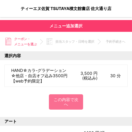
ティーエヌ佐賀 TSUTAYA積文館書店 佐大通り店
メニュー追加選択
クーポン・
担当スタッフ・日時を選択
予約手続きへ
メニューを選ぶ
選択内容
HAND☆カラ-グラデーション
3,500 円
☆他店・自店オフ込み3500円
30 分
(税込み)
【web予約限定】
この内容で次
へ
アート