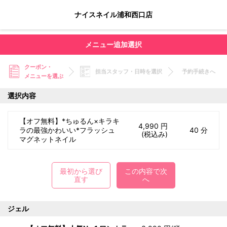
ナイスネイル浦和西口店
メニュー追加選択
クーポン・
担当スタッフ・日時を選択
予約手続きへ
メニューを選ぶ
選択内容
【オフ無料】*ちゅるん×キラキ
4,990 円
ラの最強かわいい*フラッシュ
40 分
(税込み)
マグネットネイル
最初から選び
この内容で次
直す
へ
ジェル