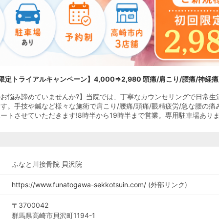
限定トライアルキャンペーン】4,000⇒2,980 頭痛/肩こり/腰痛/神経痛
お悩み諦めていませんか?】当院では、丁寧なカウンセリングで日常生
す。手技や鍼など様々な施術で肩こり/腰痛/頭痛/眼精疲労/急な腰の痛
ートさせていただきます!8時半から19時半まで営業。専用駐車場ありま
ふなと川接骨院 貝沢院
https://www.funatogawa-sekkotsuin.com/
(外部リンク)
〒3700042
群馬県高崎市貝沢町1194-1