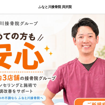
ふなと川接骨院 貝沢院