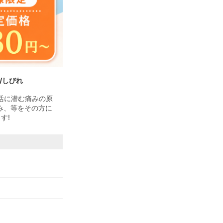
/しびれ
活に潜む痛みの原
み、等をその方に
す!