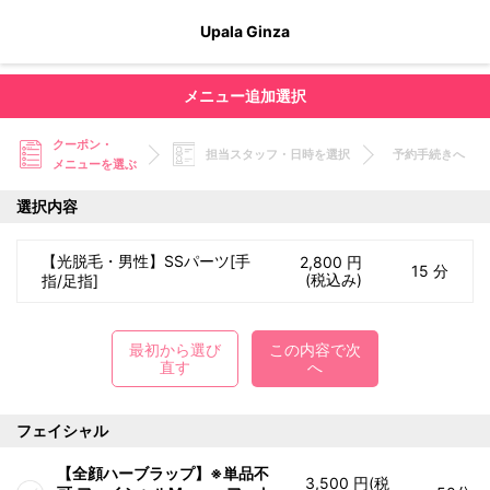
Upala Ginza
メニュー追加選択
クーポン・
担当スタッフ・日時を選択
予約手続きへ
メニューを選ぶ
選択内容
【光脱毛・男性】SSパーツ[手
2,800 円
15 分
(税込み)
指/足指]
最初から選び
この内容で次
直す
へ
フェイシャル
【全顔ハーブラップ】※単品不
3,500 円(税