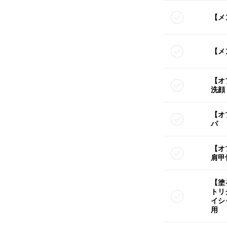
【メ
【メ
【オ
洗顔
【オ
パ
【オ
肩甲
【塗
トリ
イシ
用