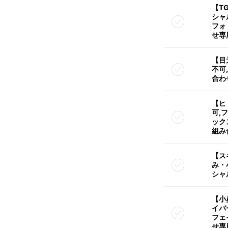
【T
シャ
フォ
せ専
【目
不可
合わ
【ヒ
可,
ック
組み
【ス
み・
シャ
【小
イバ
フェ
せ専