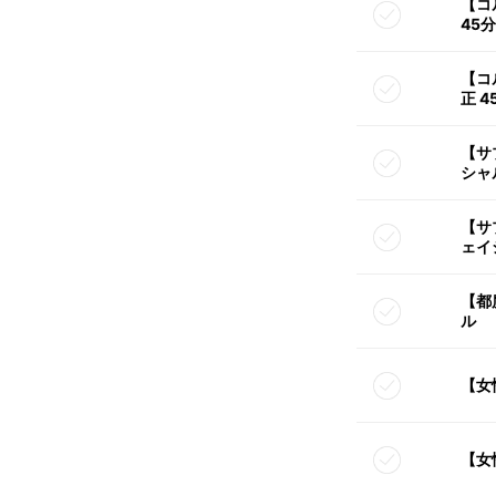
【コ
45
【コ
正 4
【サ
シャ
【サ
ェイ
【都
ル
【女
【女