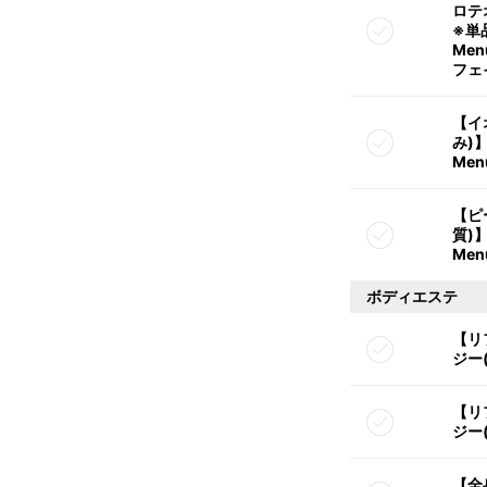
ロテ
※単
Me
フェ
【イ
み)
Me
【ピ
質)
Me
ボディエステ
【リ
ジー
【リ
ジー
【全