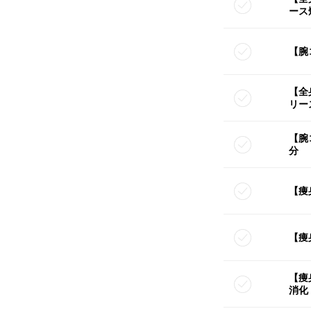
ース
【腕
【全
リー
【腕
分
【痩
【痩
【痩
消化