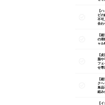
【ハ
ビの
不可
合わ
【超
の溶
ャル
【皮
脂や
フェ
せ専
【超
クヘ
単品
組み
【イ