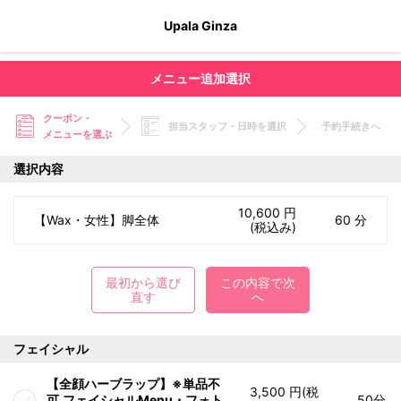
Upala Ginza
メニュー追加選択
クーポン・
担当スタッフ・日時を選択
予約手続きへ
メニューを選ぶ
選択内容
10,600 円
【Wax・女性】脚全体
60 分
(税込み)
最初から選び
この内容で次
直す
へ
フェイシャル
【全顔ハーブラップ】※単品不
3,500 円(税
可,フェイシャルMenu・フォト
50分