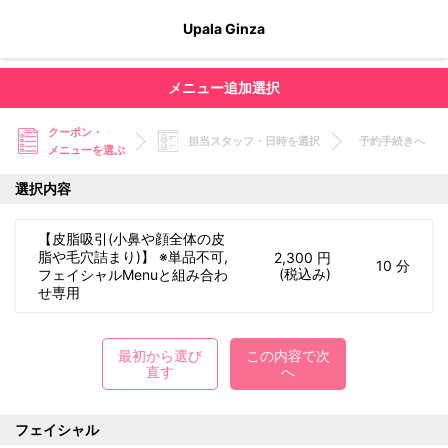
Upala Ginza
メニュー追加選択
クーポン・
担当スタッフ・日時を選択
予約手続きへ
メニューを選ぶ
選択内容
【皮脂吸引(小鼻や顔全体の皮
脂や毛穴詰まり)】 ※単品不可,
2,300 円
10 分
(税込み)
フェイシャルMenuと組み合わ
せ専用
最初から選び
この内容で次
直す
へ
フェイシャル