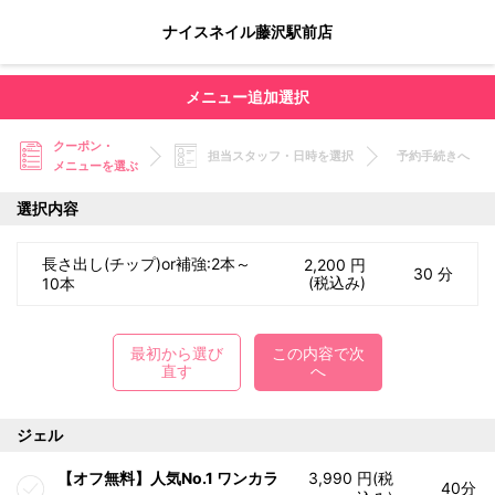
ナイスネイル藤沢駅前店
メニュー追加選択
クーポン・
担当スタッフ・日時を選択
予約手続きへ
メニューを選ぶ
選択内容
長さ出し(チップ)or補強:2本～
2,200 円
30 分
(税込み)
10本
最初から選び
この内容で次
直す
へ
ジェル
【オフ無料】人気No.1 ワンカラ
3,990 円(税
40分