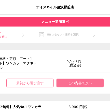
ナイスネイル藤沢駅前店
メニュー追加選択
・
担当スタッフ・日時を選択
を選ぶ
無料・定額・アート】
5,990 円
ト】ワンカラーマグネッ
(税込み)
ル
最初から選び直す
この内容で次へ
フ無料】人気No.1 ワンカラ
3,990 円(税