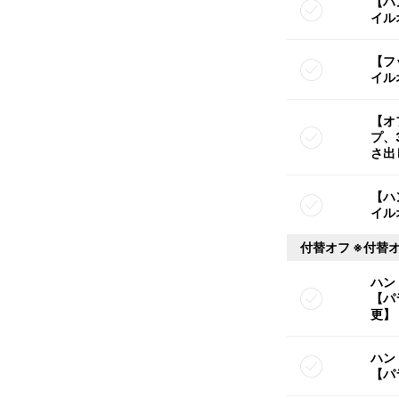
【ハ
イル
【フ
イル
【オ
プ、
さ出
【ハ
イル
付替オフ ※付替
ハン
【パ
更】
ハン
【パ