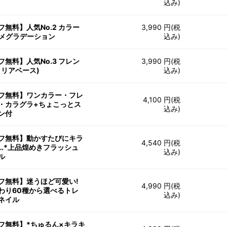
込み)
フ無料】人気No.2 カラー
3,990 円(税
ラメグラデーション
込み)
フ無料】人気No.3 フレン
3,990 円(税
クリアベース)
込み)
フ無料】ワンカラー・フレ
4,100 円(税
・カラグラ+ちょこっとス
込み)
ン付
フ無料】動かすたびにキラ
4,540 円(税
…*上品煌めきフラッシュ
込み)
ル
フ無料】迷うほど可愛い!
4,990 円(税
わり60種から選べるトレ
込み)
ネイル
フ無料】*ちゅるん×キラキ