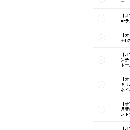
ー
【オ
or
【オ
チ(
【オ
ンチ
トー
【オ
キラ
ネイ
【オ
月替
ンド
【オ