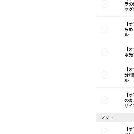
ラの
マグ
【オ
らめ
ル
【オ
水光
【オ
分相
ル
【オ
のま
ザイ
フット
【オ