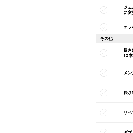
ジェ
に変
オフ
その他
長さ
10本
メン
長さ
リペ
ダブ