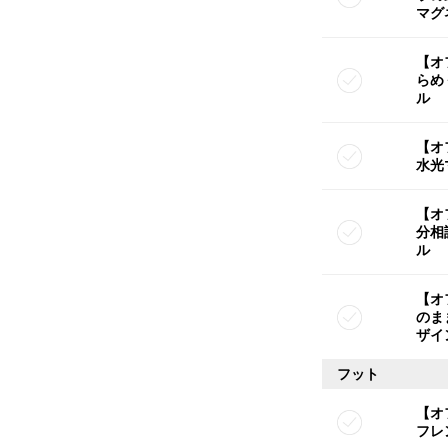
マグ
【オ
らめ
ル
【オ
水光
【オ
分相
ル
【オ
のま
ザイ
フット
【オ
フレ