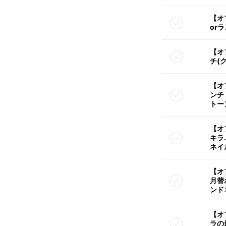
【オ
or
【オ
チ(
【オ
ンチ
トー
【オ
キラ
ネイ
【オ
月替
ンド
【オ
ラの