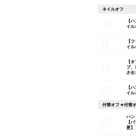
ネイルオフ
【ハ
イル
【フ
イル
【オ
プ、
さ出
【ハ
イル
付替オフ ※付替
ハン
【パ
更】