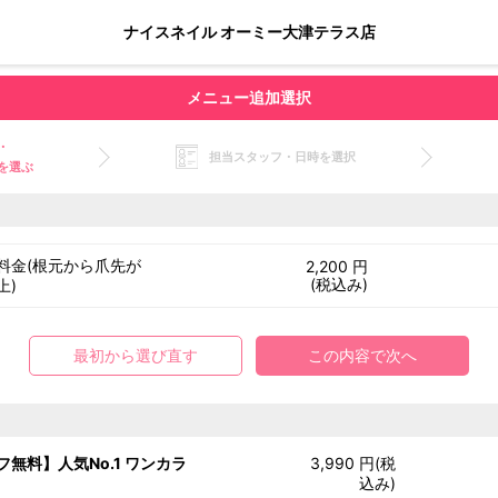
ナイスネイル オーミー大津テラス店
メニュー追加選択
・
担当スタッフ・日時を選択
を選ぶ
料金(根元から爪先が
2,200 円
(税込み)
上)
最初から選び直す
この内容で次へ
フ無料】人気No.1 ワンカラ
3,990 円(税
込み)