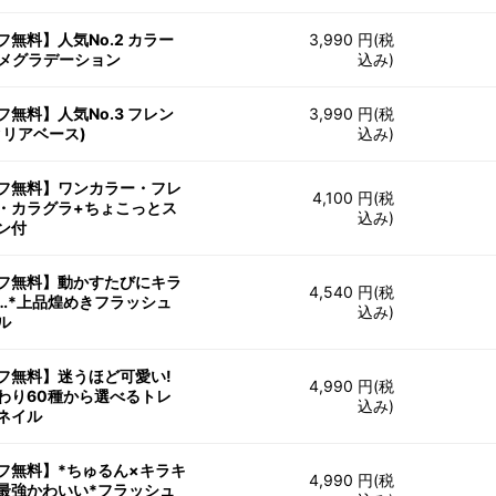
フ無料】人気No.2 カラー
3,990 円(税
ラメグラデーション
込み)
フ無料】人気No.3 フレン
3,990 円(税
クリアベース)
込み)
フ無料】ワンカラー・フレ
4,100 円(税
・カラグラ+ちょこっとス
込み)
ン付
フ無料】動かすたびにキラ
4,540 円(税
…*上品煌めきフラッシュ
込み)
ル
フ無料】迷うほど可愛い!
4,990 円(税
わり60種から選べるトレ
込み)
ネイル
フ無料】*ちゅるん×キラキ
4,990 円(税
最強かわいい*フラッシュ