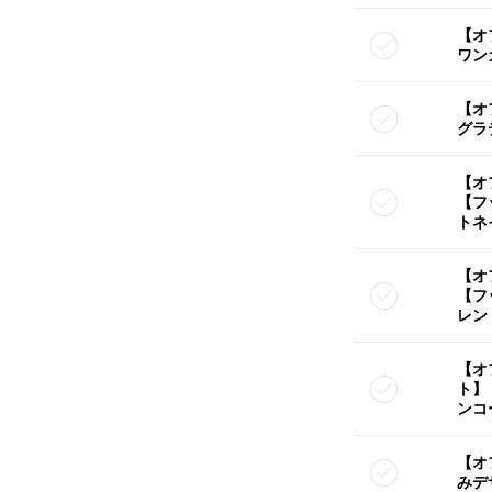
【オ
ワン
【オ
グラ
【オ
【フ
トネ
【オ
【フ
レン
【オ
ト】
ンコ
【オ
みデ