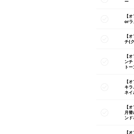
ー
【オ
or
【オ
チ(
【オ
ンチ
トー
【オ
キラ
ネイ
【オ
月替
ンド
【オ