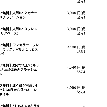
込み)
フ無料】人気No.2 カラー
3,990 円(税
ラメグラデーション
込み)
フ無料】人気No.3 フレン
3,990 円(税
クリアベース)
込み)
フ無料】ワンカラー・フレ
4,100 円(税
・カラグラ+ちょこっとス
込み)
ン付
フ無料】動かすたびにキラ
4,540 円(税
…*上品煌めきフラッシュ
込み)
ル
フ無料】迷うほど可愛い!
4,990 円(税
わり60種から選べるトレ
込み)
ネイル
フ無料】*ちゅるん×キラキ