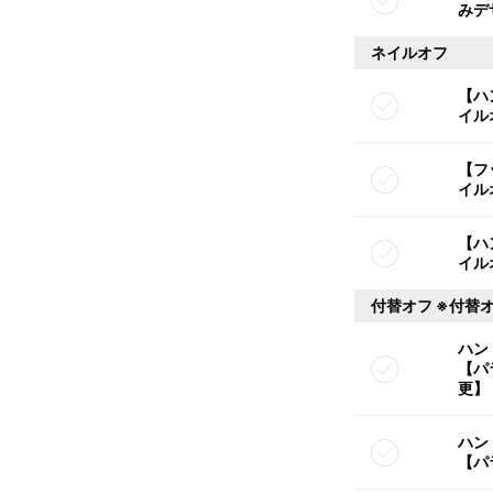
みデ
ネイルオフ
【ハ
イル
【フ
イル
【ハ
イル
付替オフ ※付替
ハン
【パ
更】
ハン
【パ