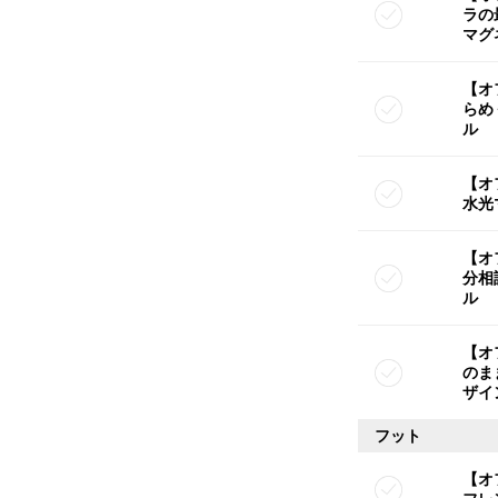
ラの
マグ
【オ
らめ
ル
【オ
水光
【オ
分相
ル
【オ
のま
ザイ
フット
【オ