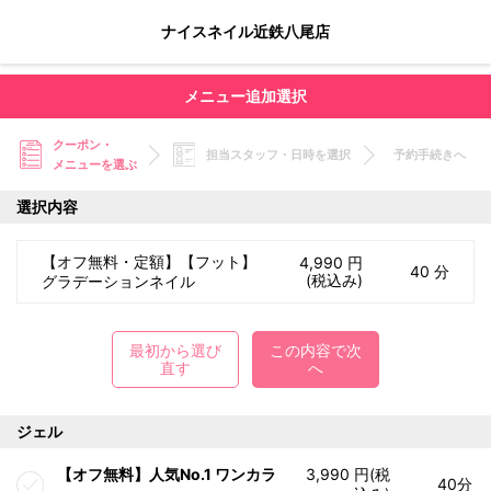
ナイスネイル近鉄八尾店
メニュー追加選択
クーポン・
担当スタッフ・日時を選択
予約手続きへ
メニューを選ぶ
選択内容
【オフ無料・定額】【フット】
4,990 円
40 分
(税込み)
グラデーションネイル
最初から選び
この内容で次
直す
へ
ジェル
【オフ無料】人気No.1 ワンカラ
3,990 円(税
40分