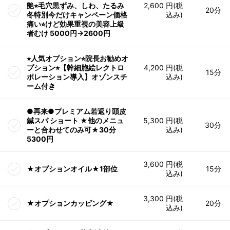
艶⭐︎毛穴黒ずみ、しわ、たるみ
2,600 円(税
20分
冬特別今だけキャンペーン価格
込み)
痛い⭐︎けど効果重視の美容上級
者むけ 5000円→2600円
⭐︎人気オプション⭐︎院長お勧めオ
プション⭐︎【幹細胞絵レクトロ
4,200 円(税
15分
ポレーション導入】オゾンスチ
込み)
ーム付き
●再来●プレミアム若返り頭皮
鍼スパ ショート ★他のメニュ
5,300 円(税
30分
ーと合わせてのみ可★30分
込み)
5300円
3,600 円(税
★オプションオイル★1部位
15分
込み)
3,300 円(税
★オプションカッピング★
20分
込み)