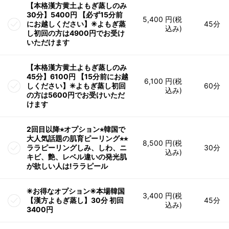
【本格漢方黄土よもぎ蒸しのみ
30分】5400円 【必ず15分前
5,400 円(税
にお越しください】✳︎よもぎ蒸
45分
込み)
し初回の方は4900円でお受け
いただけます
【本格漢方黄土よもぎ蒸しのみ
45分】6100円 【15分前にお越
6,100 円(税
しください】✳︎よもぎ蒸し初回
60分
込み)
の方は5600円でお受けいただ
けます
2回目以降⭐︎オプション⭐︎韓国で
大人気話題の肌育ピーリング⭐︎⭐︎
8,500 円(税
ララピーリングしみ、しわ、ニ
30分
込み)
キビ、艶、レベル違いの発光肌
が欲しい人は!ララピール
✳︎お得なオプション✳︎本場韓国
3,400 円(税
【漢方よもぎ蒸し】30分 初回
45分
込み)
3400円