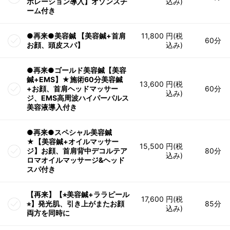
ポレーション導入】オゾンスチ
込み)
ーム付き
●再来●美容鍼 【美容鍼+首肩
11,800 円(税
60分
お顔、頭皮スパ】
込み)
●再来●ゴールド美容鍼【美容
鍼+EMS】★施術60分美容鍼
13,600 円(税
+お顔、首肩ヘッドマッサー
60分
込み)
ジ、EMS高周波ハイパーパルス
美容液導入付き
●再来●スペシャル美容鍼
★【美容鍼+オイルマッサー
15,500 円(税
ジ】お顔、首肩背中デコルテア
80分
込み)
ロマオイルマッサージ&ヘッド
スパ付き
【再来】【⭐︎美容鍼+ララピール
17,600 円(税
⭐︎】発光肌、引き上がまたお顔
85分
込み)
両方を同時に