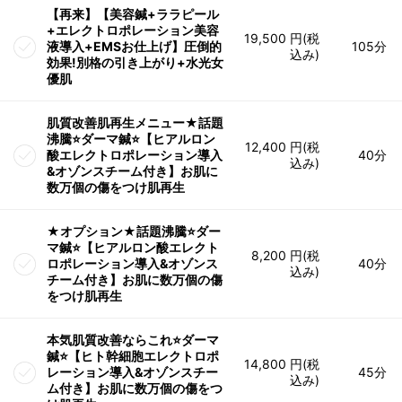
【再来】【美容鍼+ララピール
+エレクトロポレーション美容
19,500 円(税
液導入+EMSお仕上げ】圧倒的
105分
込み)
効果!別格の引き上がり+水光女
優肌
肌質改善肌再生メニュー★話題
沸騰⭐️ダーマ鍼⭐️【ヒアルロン
12,400 円(税
酸エレクトロポレーション導入
40分
込み)
&オゾンスチーム付き】お肌に
数万個の傷をつけ肌再生
★オプション★話題沸騰⭐️ダー
マ鍼⭐️【ヒアルロン酸エレクト
8,200 円(税
ロポレーション導入&オゾンス
40分
込み)
チーム付き】お肌に数万個の傷
をつけ肌再生
本気肌質改善ならこれ⭐️ダーマ
鍼⭐️【ヒト幹細胞エレクトロポ
14,800 円(税
レーション導入&オゾンスチー
45分
込み)
ム付き】お肌に数万個の傷をつ