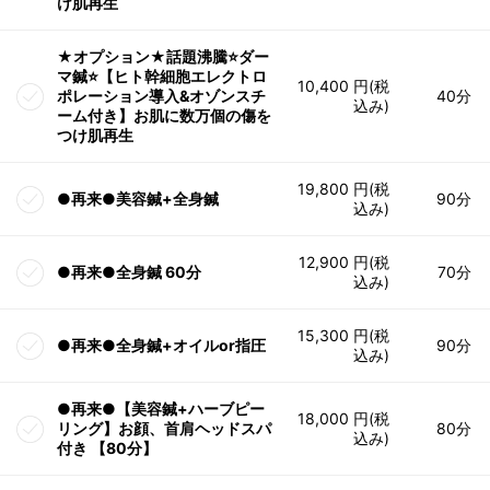
け肌再生
★オプション★話題沸騰⭐️ダー
マ鍼⭐️【ヒト幹細胞エレクトロ
10,400 円(税
ポレーション導入&オゾンスチ
40分
込み)
ーム付き】お肌に数万個の傷を
つけ肌再生
19,800 円(税
●再来●美容鍼+全身鍼
90分
込み)
12,900 円(税
●再来●全身鍼 60分
70分
込み)
15,300 円(税
●再来●全身鍼+オイルor指圧
90分
込み)
●再来●【美容鍼+ハーブピー
18,000 円(税
リング】お顔、首肩ヘッドスパ
80分
込み)
付き 【80分】