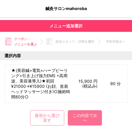
鍼灸サロンmahoroba
メニュー追加選択
クーポン・
担当スタッフ・日時を選択
予約手続きへ
メニューを選ぶ
選択内容
★(美容鍼+電気+ハーブピーリ
ング+引き上げ強力EMS +高周
波、美容液導入)★初回
15,900 円
90 分
(税込み)
¥21000→¥15900 (お顔、首肩
ヘッドマッサージ付き)○施術時
間80分○
最初から選び
この内容で次
直す
へ