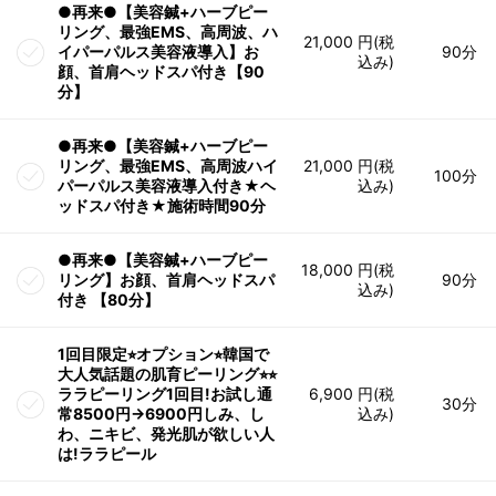
●再来●【美容鍼+ハーブピー
リング、最強EMS、高周波、ハ
21,000 円(税
イパーパルス美容液導入】お
90分
込み)
顔、首肩ヘッドスパ付き【90
分】
●再来●【美容鍼+ハーブピー
リング、最強EMS、高周波ハイ
21,000 円(税
100分
パーパルス美容液導入付き★ヘ
込み)
ッドスパ付き★施術時間90分
●再来●【美容鍼+ハーブピー
18,000 円(税
リング】お顔、首肩ヘッドスパ
90分
込み)
付き 【80分】
1回目限定⭐︎オプション⭐︎韓国で
大人気話題の肌育ピーリング⭐︎⭐︎
ララピーリング1回目!お試し通
6,900 円(税
30分
常8500円→6900円しみ、し
込み)
わ、ニキビ、発光肌が欲しい人
は!ララピール