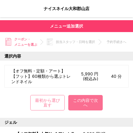
ナイスネイル大和郡山店
メニュー追加選択
クーポン・
担当スタッフ・日時を選択
予約手続きへ
メニューを選ぶ
選択内容
【オフ無料・定額・アート】
5,990 円
【フット】60種類から選ぶトレ
40 分
(税込み)
ンドネイル
最初から選び
この内容で次
直す
へ
ジェル