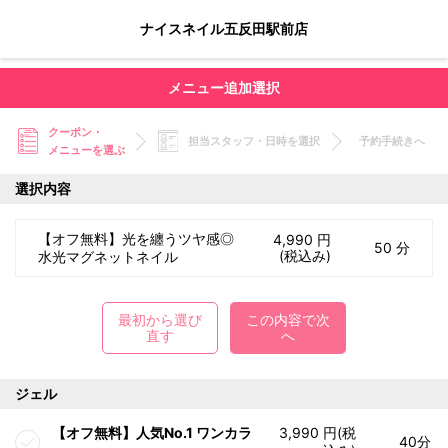
ナイスネイル五反田駅前店
メニュー追加選択
クーポン・
担当スタッフ・日時を選択
予約手続きへ
メニューを選ぶ
選択内容
【オフ無料】光を纏うツヤ感◎
4,990 円
50 分
(税込み)
水光マグネットネイル
最初から選び
この内容で次
直す
へ
ジェル
【オフ無料】人気No.1 ワンカラ
3,990 円(税
40分