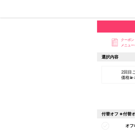
クーポン
メニュー
選択内容
2回目ご
価格
付替オフ ※付替
オフ