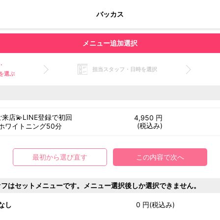
バッカス
メニュー追加選択
・
担当スタッフ・日時を選択
を選ぶ
来店💫LINE登録で初回
4,950 円
(税込み)
ホワイトニング50分
最初から選び直す
この内容で次へ
オフはセットメニューです。メニュー選択後しか選択できません。
なし
0 円(税込み)