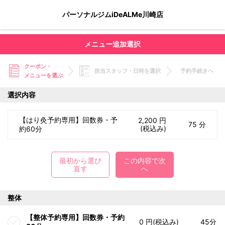
パーソナルジムiDeALMe川崎店
メニュー追加選択
クーポン・
担当スタッフ・日時を選択
予約手続きへ
メニューを選ぶ
選択内容
【はり灸予約専用】回数券・予
2,200 円
75 分
(税込み)
約60分
最初から選び
この内容で次
直す
へ
整体
【整体予約専用】回数券・予約
0 円(税込み)
45分