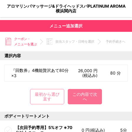
アロマリンパマッサージ&ドライヘッドスパPLATINUM AROMA
横浜関内店
メニュー追加選択
クーポン・
担当スタッフ・日時を選択
予約手続きへ
メニューを選ぶ
選択内容
『回数券』4機能贅沢あて80分
26,000 円
80 分
(税込み)
×3
最初から選び
この内容で次
直す
へ
ボディートリートメント
【次回予約専用】5%オフ ※70
0 円(税込み)
5分