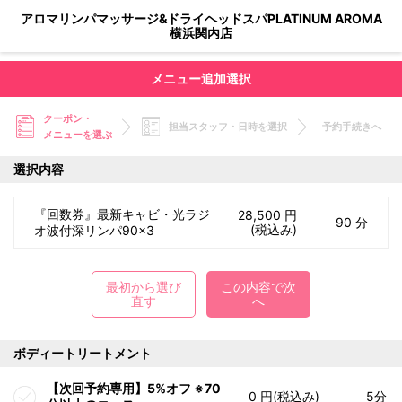
アロマリンパマッサージ&ドライヘッドスパPLATINUM AROMA
横浜関内店
メニュー追加選択
クーポン・
担当スタッフ・日時を選択
予約手続きへ
メニューを選ぶ
選択内容
『回数券』最新キャビ・光ラジ
28,500 円
90 分
(税込み)
オ波付深リンパ90×3
最初から選び
この内容で次
直す
へ
ボディートリートメント
【次回予約専用】5%オフ ※70
0 円(税込み)
5分