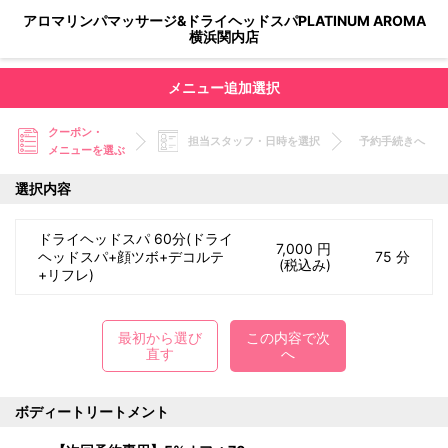
アロマリンパマッサージ&ドライヘッドスパPLATINUM AROMA
横浜関内店
メニュー追加選択
クーポン・
担当スタッフ・日時を選択
予約手続きへ
メニューを選ぶ
選択内容
ドライヘッドスパ 60分(ドライ
7,000 円
ヘッドスパ+顔ツボ+デコルテ
75 分
(税込み)
+リフレ)
最初から選び
この内容で次
直す
へ
ボディートリートメント