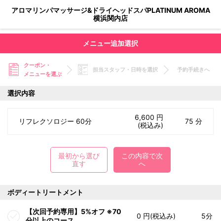
アロマリンパマッサージ&ドライヘッドスパPLATINUM AROMA
横浜関内店
メニュー追加選択
クーポン・
担当スタッフ・日時を選択
予約手続きへ
メニューを選ぶ
選択内容
6,600 円
リフレクソロジー 60分
75 分
(税込み)
最初から選び
この内容で次
直す
へ
ボディートリートメント
【次回予約専用】5%オフ ※70
0 円(税込み)
5分
分以上のコース