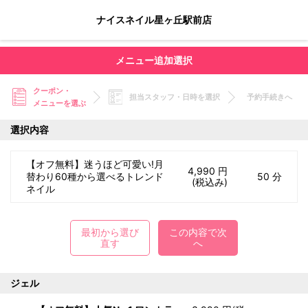
ナイスネイル星ヶ丘駅前店
メニュー追加選択
クーポン・
担当スタッフ・日時を選択
予約手続きへ
メニューを選ぶ
選択内容
【オフ無料】迷うほど可愛い!月
4,990 円
替わり60種から選べるトレンド
50 分
(税込み)
ネイル
最初から選び
この内容で次
直す
へ
ジェル