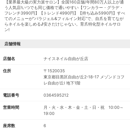
【業界最大級の実力派サロン】全国160店舗/年間80万人以上が通
う人気店!いつでも同じ価格で通いやすい【ワンカラー・グラデ・
フレンチ3990円】【トレンド4990円】【持ち込み5990円】すべ
てのメニューが“パラジェル&フィルイン対応”で、自爪を育てなが
らネイルを楽しめる♪安さだけじゃない。育爪特化型ネイルサロ
ン!
店舗情報
店舗名
ナイスネイル自由が丘店
住所
〒1520035
東京都目黒区自由が丘2-18-17 メゾンドコフ
レ自由が丘Ⅰ 地下1階
電話番号
0364595212
営業時間
月・火・水・木・金・土・日・祝 10:00～
19:00
座席数
6