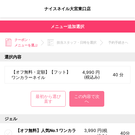
ナイスネイル大宮東口店
メニュー追加選択
クーポン・
担当スタッフ・日時を選択
予約手続きへ
メニューを選ぶ
選択内容
【オフ無料・定額】【フット】
4,990 円
40 分
(税込み)
ワンカラーネイル
最初から選び
この内容で次
直す
へ
ジェル
【オフ無料】人気No.1 ワンカラ
3,990 円(税
40分