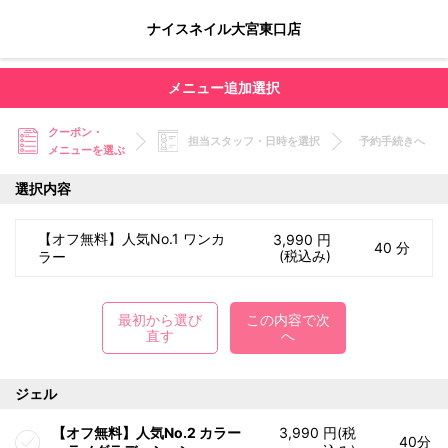
ナイスネイル大宮東口店
メニュー追加選択
クーポン・
担当スタッフ・日時を選択
予約手続きへ
メニューを選ぶ
選択内容
【オフ無料】人気No.1 ワンカ
3,990 円
40 分
(税込み)
ラー
最初から選び
この内容で次
直す
へ
ジェル
【オフ無料】人気No.2 カラー
3,990 円(税
40分