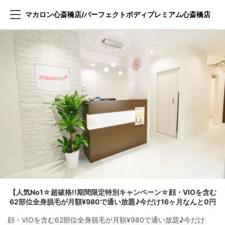
マカロン心斎橋店/パーフェクトボディプレミアム心斎橋店
【人気No1☆超破格!!期間限定特別キャンペーン☆顔・VIOを含む
62部位全身脱毛が月額¥980で通い放題♪今だけ16ヶ月なんと0円
顔・VIOを含む62部位全身脱毛が月額¥980で通い放題♪今だけ