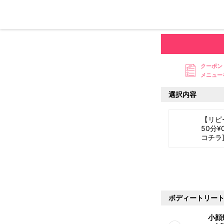
クーポン
メニュー
選択内容
【リピ
50分¥
コチラ
ボディートリー
小顔