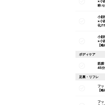
×小顔
称:
小顔
×小
化/
小顔
×小顔
【略
ボディケア
筋膜
45
足裏・リフレ
フッ
【略
フッ