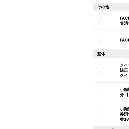
その他
FAC
券消
FAC
整体
クイ
矯正 
クイ
小顔
分 【
小顔
券消化
称: