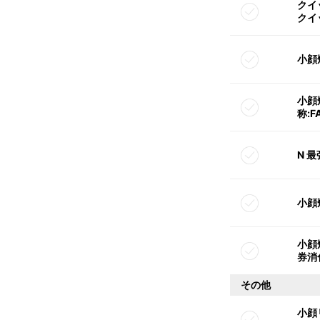
クイッ
クイ
小顔矯
小顔
称:
N 
小顔
小顔
券消
その他
小顔リ