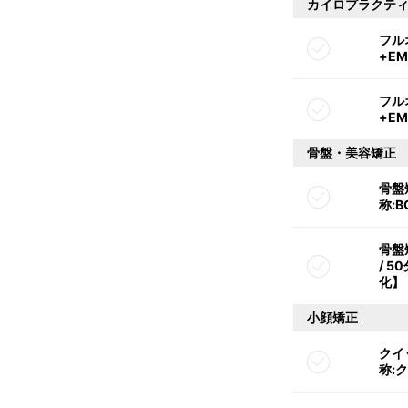
カイロプラクテ
フル
+E
フル
+EM
骨盤・美容矯正
骨盤
称:B
骨盤
/ 5
化】
小顔矯正
クイ
称: