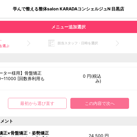
学んで整える整体salon KARADAコンシェルジュN 目黒店
メニュー追加選択
・
担当スタッフ・日時を選択
を選ぶ
ーター様用】骨盤矯正
0 円(税込
0~11000 [回数券利用も
み)
]
最初から選び直す
この内容で次へ
トメント
矯正×骨盤矯正・姿勢矯正
24,500 円