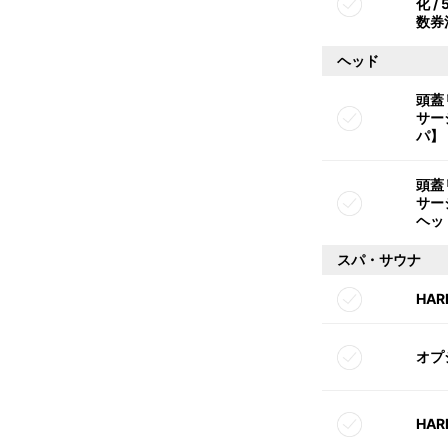
化 
数券
ヘッド
頭蓋
サー
パ】
頭蓋
サー
ヘッ
スパ・サウナ
HA
オプ
HAR