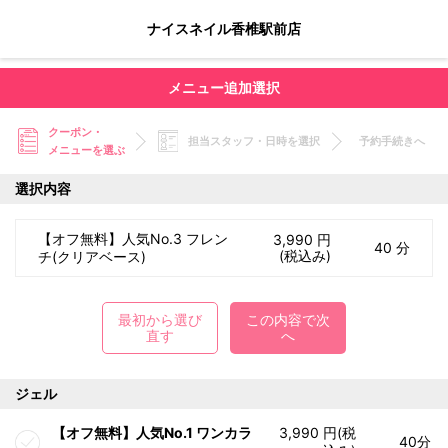
ナイスネイル香椎駅前店
メニュー追加選択
クーポン・
担当スタッフ・日時を選択
予約手続きへ
メニューを選ぶ
選択内容
【オフ無料】人気No.3 フレン
3,990 円
40 分
(税込み)
チ(クリアベース)
最初から選び
この内容で次
直す
へ
ジェル
【オフ無料】人気No.1 ワンカラ
3,990 円(税
40分