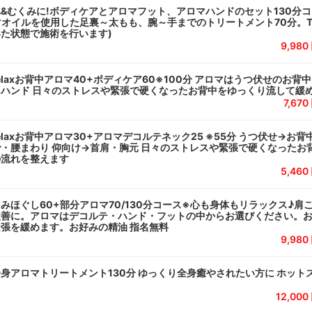
&むくみに!ボディケアとアロマフット、アロマハンドのセット130分コ
マオイルを使用した足裏～太もも、腕～手までのトリートメント70分。
た状態で施術を行います)
9,98
laxお背中アロマ40+ボディケア60※100分 アロマはうつ伏せのお背
ハンド 日々のストレスや緊張で硬くなったお背中をゆっくり流して緩
7,67
laxお背中アロマ30+アロマデコルテネック25 ※55分 うつ伏せ→お
・腰まわり 仰向け→首肩・胸元 日々のストレスや緊張で硬くなったお
の流れを整えます
5,46
みほぐし60+部分アロマ70/130分コース※心も身体もリラックス♪肩
改善に。アロマはデコルテ・ハンド・フットの中からお選びください。
張を緩めます。お好みの精油 指名無料
9,98
身アロマトリートメント130分 ゆっくり全身癒やされたい方に ホット
12,00