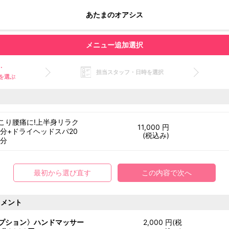
あたまのオアシス
メニュー追加選択
・
担当スタッフ・日時を選択
を選ぶ
こり腰痛に!上半身リラク
11,000 円
0分+ドライヘッドスパ20
(税込み)
0分
最初から選び直す
この内容で次へ
トメント
プション〉ハンドマッサー
2,000 円(税