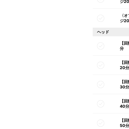
ジ2
〈オ
ジ2
ヘッド
【回
分
【回
20
【回
30
【回
40
【回
50