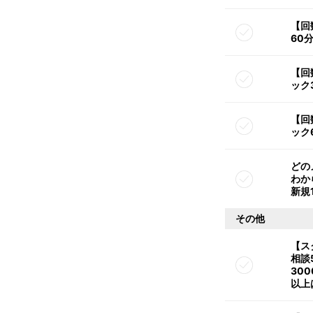
【回
60
【回
ック
【回
ック
どの
わか
新規
その他
【ス
相談
300
以上