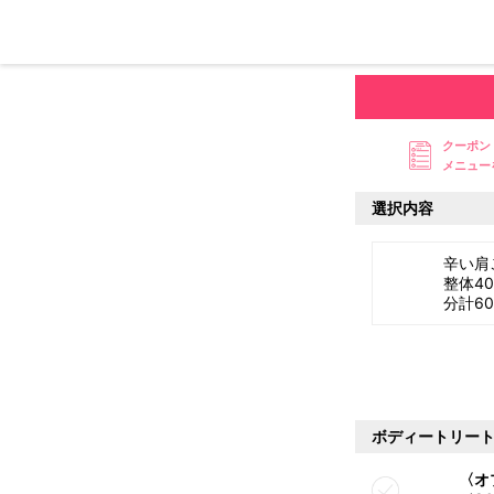
クーポン
メニュー
選択内容
辛い肩
整体4
分計6
ボディートリー
〈オ